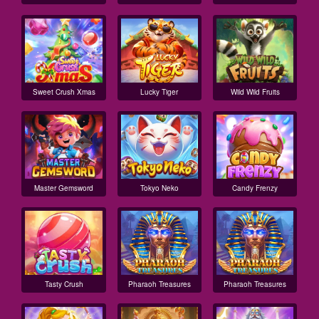
Sweet Crush Xmas
Lucky Tiger
Wild Wild Fruits
Master Gemsword
Tokyo Neko
Candy Frenzy
Tasty Crush
Pharaoh Treasures
Pharaoh Treasures