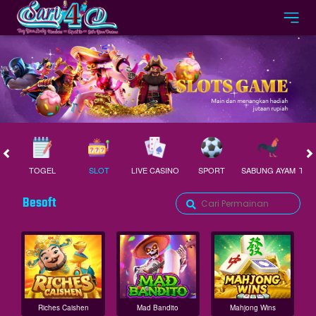
TOGEL
SLOT
LIVE CASINO
SPORT
SABUNG AYAM
TEM
Besoft
Riches Caishen
Mad Bandito
Mahjong Wins