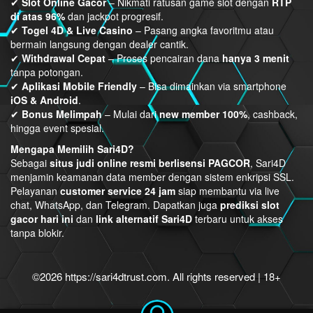
✔
Slot Online Gacor
– Nikmati ratusan game slot dengan
RTP
di atas 96%
dan jackpot progresif.
✔
Togel 4D & Live Casino
– Pasang angka favoritmu atau
bermain langsung dengan dealer cantik.
✔
Withdrawal Cepat
– Proses pencairan dana
hanya 3 menit
tanpa potongan.
✔
Aplikasi Mobile Friendly
– Bisa dimainkan via smartphone
iOS & Android
.
✔
Bonus Melimpah
– Mulai dari
new member 100%
, cashback,
hingga event spesial.
Mengapa Memilih Sari4D?
Sebagai
situs judi online resmi berlisensi PAGCOR
, Sari4D
menjamin keamanan data member dengan sistem enkripsi SSL.
Pelayanan
customer service 24 jam
siap membantu via live
chat, WhatsApp, dan Telegram. Dapatkan juga
prediksi slot
gacor hari ini
dan
link alternatif Sari4D
terbaru untuk akses
tanpa blokir.
©2026 https://sari4dtrust.com. All rights reserved | 18+