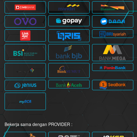
Bekerja sama dengan PROVIDER :