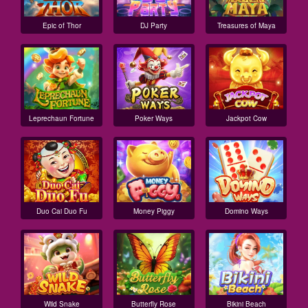
Epic of Thor
DJ Party
Treasures of Maya
Leprechaun Fortune
Poker Ways
Jackpot Cow
Duo Cai Duo Fu
Money Piggy
Domino Ways
Wild Snake
Butterfly Rose
Bikini Beach